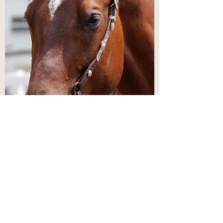
Adresse
2325 Chemin Aubin
Lévis (St-Nicolas)
G7A 2N3