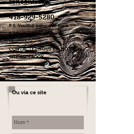
rencontrer!
418-929-5280
P.S. Veuillez noter que nous
n'offrons pas le service de
randonnée
CONTACTEZ NOUS VIA NOTRE
SITE FACEBOOK
Ou via ce site